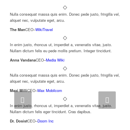
Nulla consequat massa quis enim. Donec pede justo, fringilla vel,
aliquet nec, vulputate eget, arcu.
The Man
CEO
–
WikiTravel
In enim justo, rhoncus ut, imperdiet a, venenatis vitae, justo.
Nullam dictum felis eu pede mollis pretium. Integer tincidunt.
Anna Vandana
CEO
–
Media Wiki
Nulla consequat massa quis enim. Donec pede justo, fringilla vel,
aliquet nec, vulputate eget, arcu.
Maxi Milli
CEO
–
Max Mobilcom
Next
In enim justo, rhoncus ut, imperdiet a, venenatis vitae, justo.
Nullam dictum felis eger tincidunt. Cras dapibus.
Dr. Dosist
CEO
–
Doom Inc