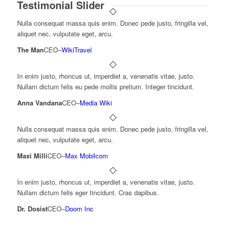
Testimonial Slider
Nulla consequat massa quis enim. Donec pede justo, fringilla vel,
aliquet nec, vulputate eget, arcu.
The Man
CEO
–
WikiTravel
In enim justo, rhoncus ut, imperdiet a, venenatis vitae, justo.
Nullam dictum felis eu pede mollis pretium. Integer tincidunt.
Anna Vandana
CEO
–
Media Wiki
Nulla consequat massa quis enim. Donec pede justo, fringilla vel,
aliquet nec, vulputate eget, arcu.
Maxi Milli
CEO
–
Max Mobilcom
In enim justo, rhoncus ut, imperdiet a, venenatis vitae, justo.
Nullam dictum felis eger tincidunt. Cras dapibus.
Dr. Dosist
CEO
–
Doom Inc