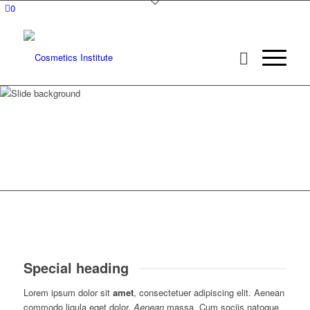
0
Why you should
choose
Special heading
Lorem ipsum dolor sit
amet
, consectetuer adipiscing elit. Aenean
commodo ligula eget dolor.
Aenean
massa. Cum sociis natoque